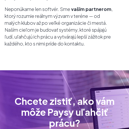
Neponúkame len softvér. Sme
vaším partnerom
,
ktorý rozumie reálnym výzvam v teréne — od
malých klubov až po veľké organizácie či mestá.
Naším cieľom je budovať systémy, ktoré spájajú
ľudí, uľahčujú ich prácu a vytvárajú lepší zážitok pre
každého, kto s nimi príde do kontaktu.
Chcete zistiť, ako vám
môže Paysy uľahčiť
prácu?