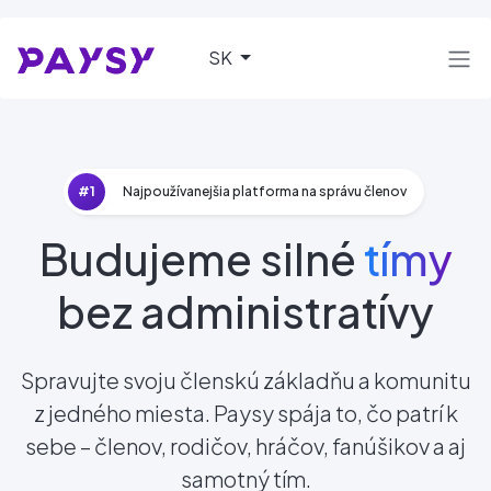
SK
#1
Najpoužívanejšia platforma na správu členov
Budujeme silné
tímy
bez administratívy
Spravujte svoju členskú základňu a komunitu
z jedného miesta. Paysy spája to, čo patrí k
sebe – členov, rodičov, hráčov, fanúšikov a aj
samotný tím.