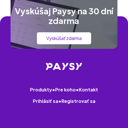
Vyskúšaj Paysy na 30 dní
zdarma
Vyskúšať zdarma
Produkty
•
Pre koho
•
Kontakt
Prihlásiť sa
•
Registrovať sa