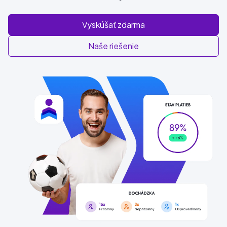
Vyskúšať zdarma
Naše riešenie