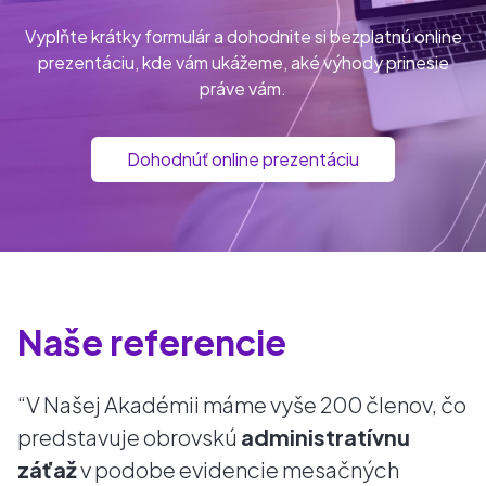
Vyplňte krátky formulár a dohodnite si bezplatnú online
prezentáciu, kde vám ukážeme, aké výhody prinesie
práve vám.
Dohodnúť online prezentáciu
Naše referencie
“V Našej Akadémii máme vyše 200 členov, čo
predstavuje obrovskú
administratívnu
záťaž
v podobe evidencie mesačných