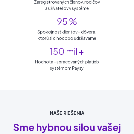
Zaregistrovaných členov, rodičov
a užívateľov v systéme
95 %
Spokojnosť klientov – dôvera,
ktorú si dlhodobo udržiavame
150 mil +
Hodnota - spracovaných platieb
systémom Paysy
NAŠE RIEŠENIA
Sme hybnou silou vašej