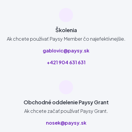
Školenia
Ak chcete používať Paysy Member čo najefektívnejšie.
gablovic@paysy.sk
+421 904 631 631
Obchodné oddelenie Paysy Grant
Ak chcete začať používať Paysy Grant.
nosek@paysy.sk