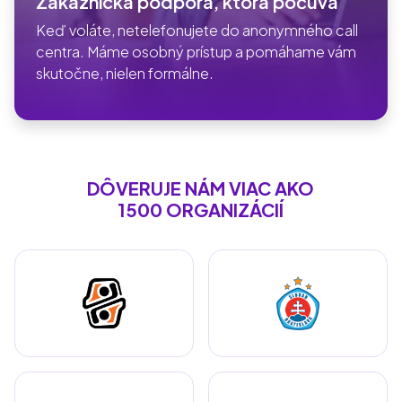
Zákaznícka podpora, ktorá počúva
Keď voláte, netelefonujete do anonymného call
centra. Máme osobný prístup a pomáhame vám
skutočne, nielen formálne.
DÔVERUJE NÁM VIAC AKO
1500 ORGANIZÁCIÍ