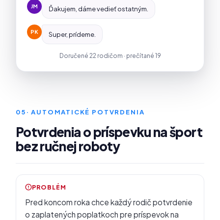
JM
Ďakujem, dáme vedieť ostatným.
PK
Super, prídeme.
Doručené 22 rodičom · prečítané 19
05
· AUTOMATICKÉ POTVRDENIA
Potvrdenia o príspevku na šport
bez ručnej roboty
PROBLÉM
Pred koncom roka chce každý rodič potvrdenie
o zaplatených poplatkoch pre príspevok na