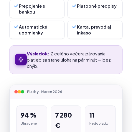
Prepojenie s
Platobné predpisy
bankou
Automatické
Karta, prevod aj
upomienky
inkaso
Výsledok:
Z celého večera párovania
platieb sa stane úloha na pár minút — bez
chýb.
Platby · Marec 2026
94 %
7 280
11
€
Uhradené
Nedoplatky