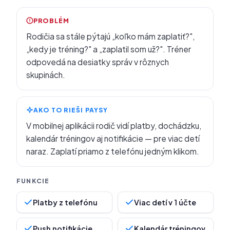
PROBLÉM
Rodičia sa stále pýtajú „koľko mám zaplatiť?",
„kedy je tréning?" a „zaplatil som už?". Tréner
odpovedá na desiatky správ v rôznych
skupinách.
AKO TO RIEŠI PAYSY
V mobilnej aplikácii rodič vidí platby, dochádzku,
kalendár tréningov aj notifikácie — pre viac detí
naraz. Zaplatí priamo z telefónu jedným klikom.
Platby z telefónu
Viac detí v 1 účte
Push notifikácie
Kalendár tréningov