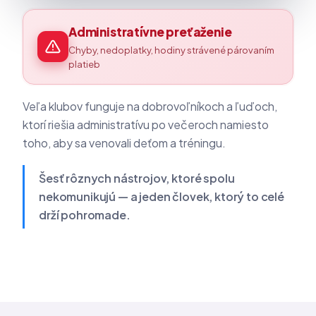
Administratívne preťaženie
Chyby, nedoplatky, hodiny strávené párovaním
platieb
Veľa klubov funguje na dobrovoľníkoch a ľuďoch,
ktorí riešia administratívu po večeroch namiesto
toho, aby sa venovali deťom a tréningu.
Šesť rôznych nástrojov, ktoré spolu
nekomunikujú — a jeden človek, ktorý to celé
drží pohromade.