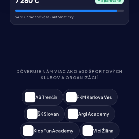
7 280 €
Spárované
94 % uhradené včas · automaticky
DÔVERUJE NÁM VIAC AKO 600 ŠPORTOVÝCH
KLUBOV A ORGANIZÁCIÍ
AS Trenčín
FKM Karlova Ves
ŠK Slovan
Argi Academy
Kids Fun Academy
Vlci Žilina