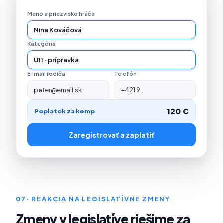
Meno a priezvisko hráča
Nina Kováčová
Kategória
U11 · prípravka
E-mail rodiča
Telefón
peter@email.sk
+421 9..
120 €
Poplatok za kemp
Zaregistrovať a zaplatiť
07
· REAKCIA NA LEGISLATÍVNE ZMENY
Zmeny v legislatíve riešime za