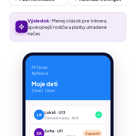
Výsledok:
Menej otázok pre trénera,
spokojnejší rodičia a platby uhradené
načas.
FK Tatran
Aplikácia
Moje deti
2 hráči · 1 účet
Lukáš · U13
LK
Členské marec · 45 €
Sofia · U11
SK
Zaplatiť