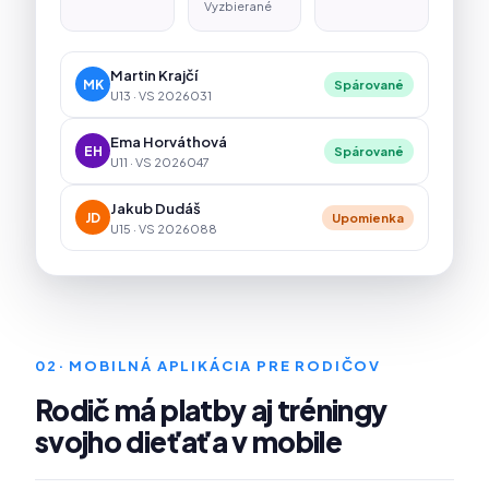
Vyzbierané
Martin Krajčí
MK
Spárované
U13 · VS 2026031
Ema Horváthová
EH
Spárované
U11 · VS 2026047
Jakub Dudáš
JD
Upomienka
U15 · VS 2026088
02
· MOBILNÁ APLIKÁCIA PRE RODIČOV
Rodič má platby aj tréningy
svojho dieťaťa v mobile