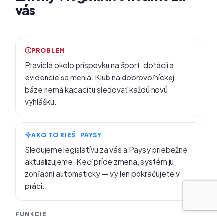
vás
PROBLÉM
Pravidlá okolo príspevku na šport, dotácií a
evidencie sa menia. Klub na dobrovoľníckej
báze nemá kapacitu sledovať každú novú
vyhlášku.
AKO TO RIEŠI PAYSY
Sledujeme legislatívu za vás a Paysy priebežne
aktualizujeme. Keď príde zmena, systém ju
zohľadní automaticky — vy len pokračujete v
práci.