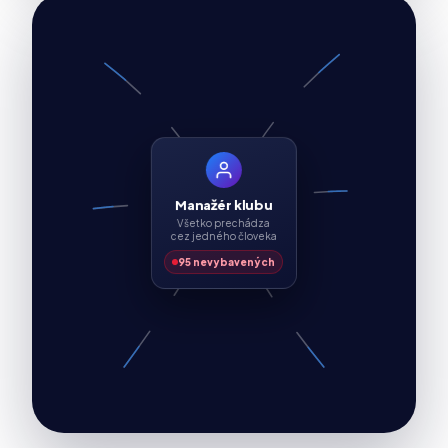
Manažér klubu
Všetko prechádza
cez jedného človeka
95 nevybavených