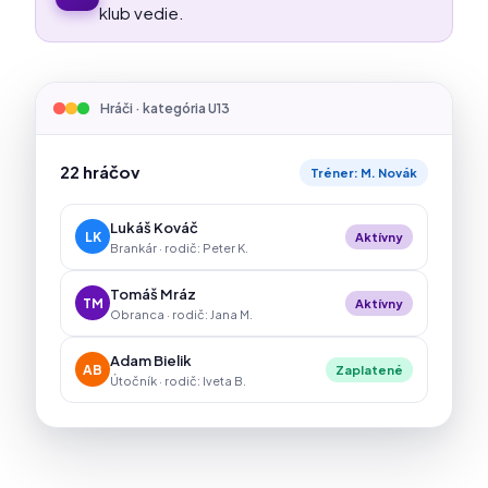
klub vedie.
Hráči · kategória U13
22 hráčov
Tréner: M. Novák
Lukáš Kováč
LK
Aktívny
Brankár · rodič: Peter K.
Tomáš Mráz
TM
Aktívny
Obranca · rodič: Jana M.
Adam Bielik
AB
Zaplatené
Útočník · rodič: Iveta B.