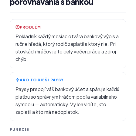
porovnávania s bankou
PROBLÉM
Pokladník každý mesiac otvára bankový výpis a
ručne hľadá, ktorý rodič zaplatil a ktorý nie. Pri
stovkách hráčov je to celý večer práce a zdroj
chýb.
AKO TO RIEŠI PAYSY
Paysy prepojí váš bankový účet a spáruje každú
platbu so správnym hráčom podľa variabilného
symbolu — automaticky. Vy len vidíte, kto
zaplatil a kto má nedoplatok.