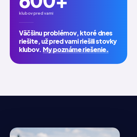
klubov pred vami
Väčšinu problémov, ktoré dnes
riešite, už pred vami riešili stovky
klubov.
My poznáme riešenie.