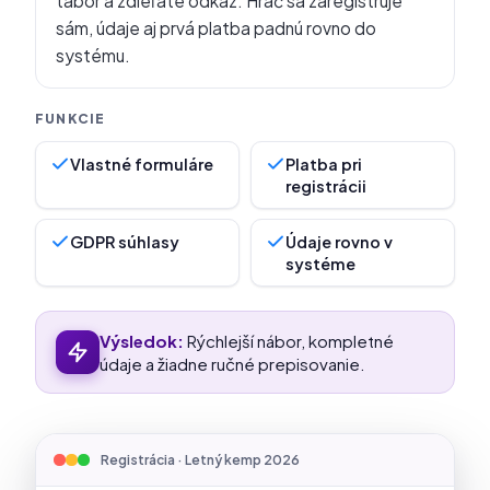
tábor a zdieľate odkaz. Hráč sa zaregistruje
sám, údaje aj prvá platba padnú rovno do
systému.
Vlastné formuláre
Platba pri
registrácii
GDPR súhlasy
Údaje rovno v
systéme
Výsledok:
Rýchlejší nábor, kompletné
údaje a žiadne ručné prepisovanie.
Registrácia · Letný kemp 2026