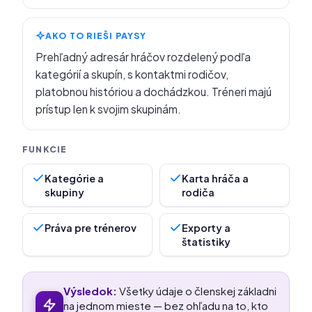
AKO TO RIEŠI PAYSY
Prehľadný adresár hráčov rozdelený podľa
kategórií a skupín, s kontaktmi rodičov,
platobnou históriou a dochádzkou. Tréneri majú
prístup len k svojim skupinám.
Kategórie a
Karta hráča a
skupiny
rodiča
Práva pre trénerov
Exporty a
štatistiky
Výsledok:
Všetky údaje o členskej základni
na jednom mieste — bez ohľadu na to, kto