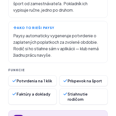
šport od zamestnávateľa. Pokladník ich
vypisuje ručne, jedno po druhom.
AKO TO RIEŠI PAYSY
Paysy automaticky vygeneruje potvrdenie o
zaplatených poplatkoch za zvolené obdobie.
Rodič si ho stiahne sám v aplikácii — klub nemá
žiadnu prácu navyše.
Potvrdenia na 1 klik
Príspevok na šport
Faktúry a doklady
Stiahnutie
rodičom