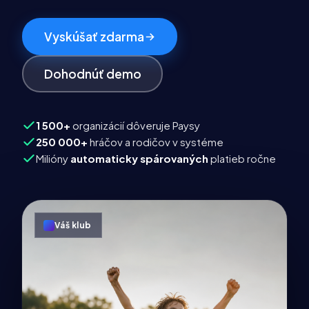
Vyskúšať zdarma
Dohodnúť demo
1 500+
organizácií dôveruje Paysy
250 000+
hráčov a rodičov v systéme
Milióny
automaticky spárovaných
platieb ročne
Váš klub