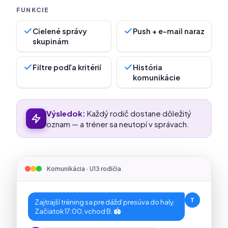
Cielené správy
Push + e-mail naraz
skupinám
Filtre podľa kritérií
História
komunikácie
Výsledok:
Každý rodič dostane dôležitý
oznam — a tréner sa neutopí v správach.
Komunikácia · U13 rodičia
T
Zajtrajší tréning sa pre dážď presúva do haly.
Začiatok 17:00, vchod B. 🏟️