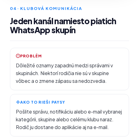
04
· KLUBOVÁ KOMUNIKÁCIA
Jeden kanál namiesto piatich
WhatsApp skupín
PROBLÉM
Dôležité oznamy zapadnú medzi správami v
skupinách. Niektorí rodičia nie sú v skupine
vôbec a o zmene zápasu sa nedozvedia.
AKO TO RIEŠI PAYSY
Pošlite správu, notifikáciu alebo e-mail vybranej
kategórii, skupine alebo celému klubu naraz.
Rodič ju dostane do aplikácie aj na e-mail.