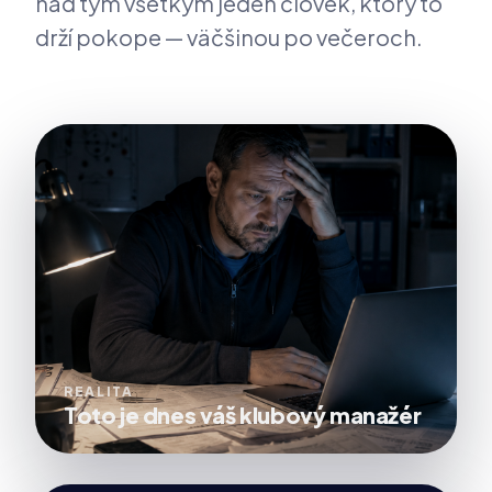
nad tým všetkým jeden človek, ktorý to
drží pokope — väčšinou po večeroch.
REALITA
Toto je dnes váš klubový manažér