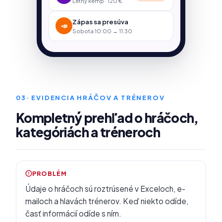
Letný kemp · 120 €
Zápas sa presúva
📣
Sobota 10:00 → 11:30
03
· EVIDENCIA HRÁČOV A TRÉNEROV
Kompletný prehľad o hráčoch,
kategóriách a tréneroch
PROBLÉM
Údaje o hráčoch sú roztrúsené v Exceloch, e-
mailoch a hlavách trénerov. Keď niekto odíde,
časť informácií odíde s ním.